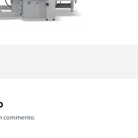
o
un commento.