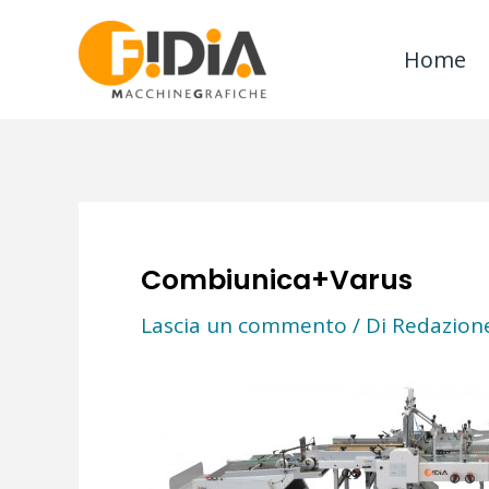
Vai
al
Home
contenuto
Combiunica+Varus
Lascia un commento
/ Di
Redazione