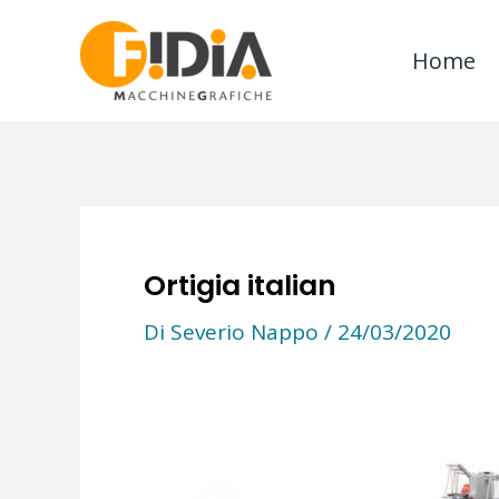
Vai
al
Home
contenuto
Ortigia italian
Di
Severio Nappo
/
24/03/2020