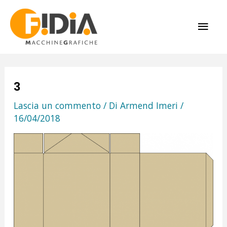
Vai
ME
al
contenuto
PRI
3
Lascia un commento
/ Di
Armend Imeri
/
16/04/2018