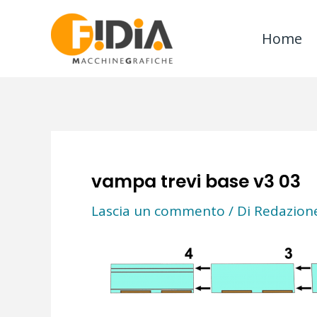
Vai
al
Home
contenuto
vampa trevi base v3 03
Lascia un commento
/ Di
Redazione