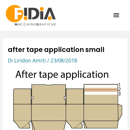
Vai
ME
al
contenuto
PRI
after tape application small
Di
Liridon Amiti
/
23/08/2018