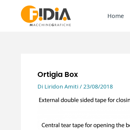
Vai
al
Home
contenuto
Ortigia Box
Di
Liridon Amiti
/
23/08/2018