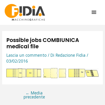
Vai
ME
al
contenuto
PRI
Possible jobs COMBIUNICA
medical file
Lascia un commento
/ Di
Redazione Fidia
/
03/02/2016
←
Media
Navigazione
precedente
articoli