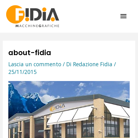
Vai
ME
al
contenuto
PRI
about-fidia
Lascia un commento
/ Di
Redazione Fidia
/
25/11/2015